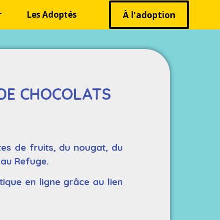
r
Les Adoptés
À l'adoption
DE CHOCOLATS
es de fruits, du nougat, du
n au Refuge.
que en ligne grâce au lien