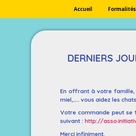
Accueil
Formalités
DERNIERS JO
En offrant à votre famille
miel,….. vous aidez les chat
Votre commande peut se fa
suivant :
http://asso.initiati
Merci infiniment.