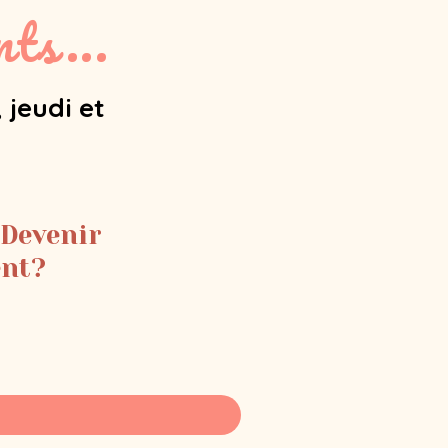
ts...
 jeudi et
 Devenir
ent?