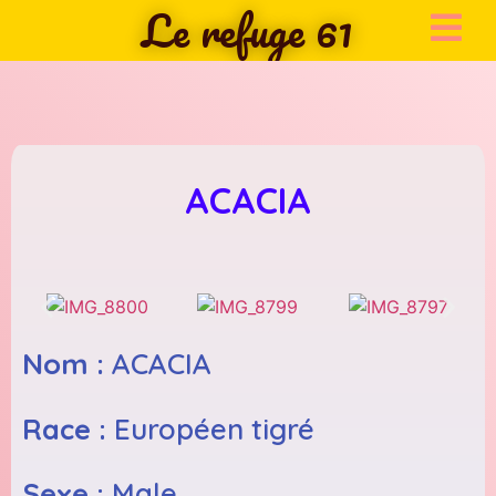
Le refuge 61
ACACIA
Nom :
ACACIA
Race :
Européen tigré
Sexe :
Male