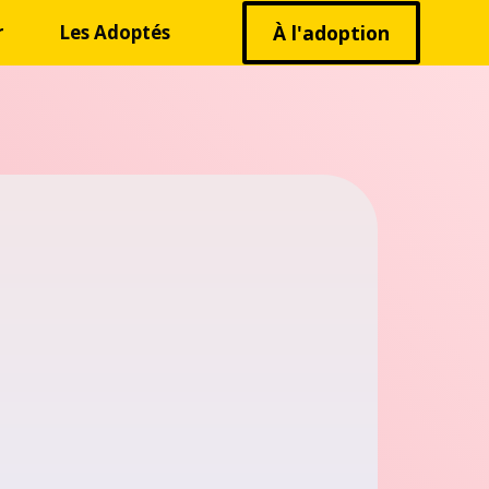
r
Les Adoptés
À l'adoption