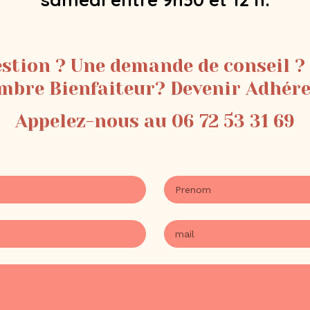
stion ? Une demande de conseil ?
bre Bienfaiteur? Devenir Adhér
Appelez-nous au 06 72 53 31 69