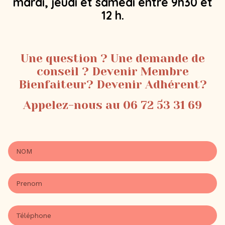
mardi, jeudi et samedi entre 9h30 et
12 h.
Une question ? Une demande de
conseil ? Devenir Membre
Bienfaiteur? Devenir Adhérent?
Appelez-nous au 06 72 53 31 69