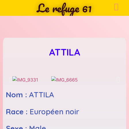
Le refuge 61
ATTILA
Nom :
ATTILA
Race :
Européen noir
Sexe :
Male