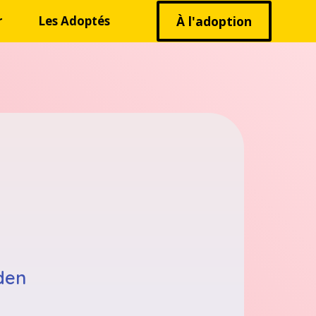
r
Les Adoptés
À l'adoption
den