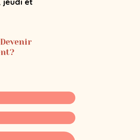
 jeudi et
 Devenir
ent?