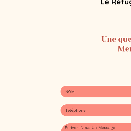
Le Refug
Une que
Mem