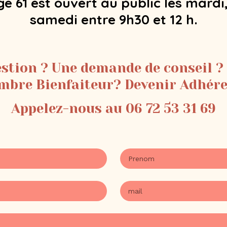
e 61 est ouvert au public les mardi,
samedi entre 9h30 et 12 h.
stion ? Une demande de conseil ?
bre Bienfaiteur? Devenir Adhér
Appelez-nous au 06 72 53 31 69