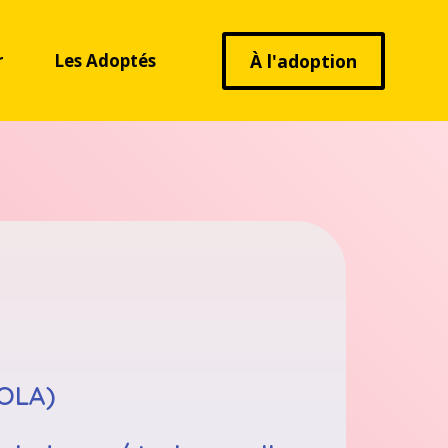
r
Les Adoptés
À l'adoption
LOLA)