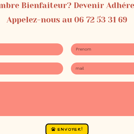
bre Bienfaiteur? Devenir Adhér
Appelez-nous au 06 72 53 31 69
ENVOYER!