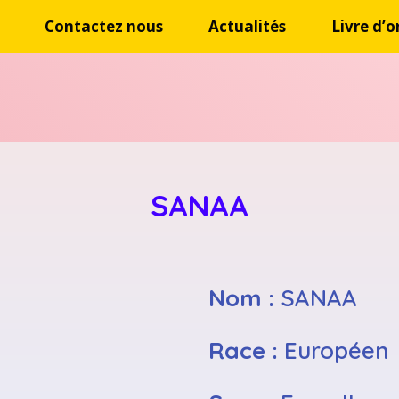
Contactez nous
Actualités
Livre d’o
SANAA
Nom :
SANAA
Race :
Européen