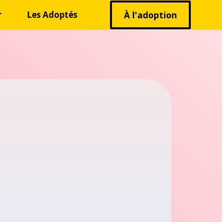
r
Les Adoptés
À l'adoption