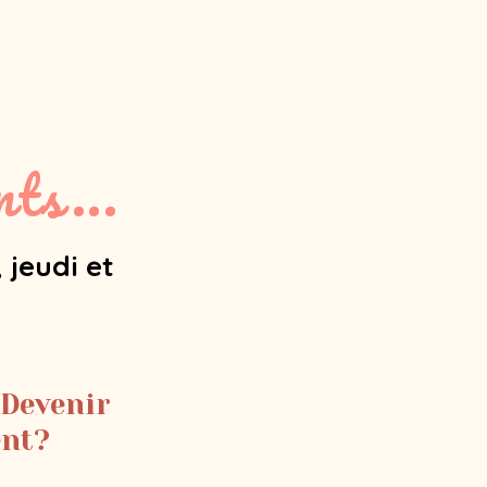
ts...
 jeudi et
 Devenir
ent?