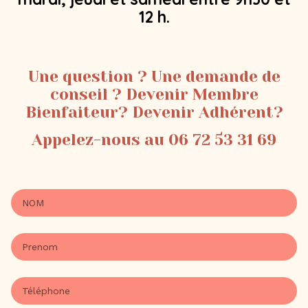
12 h.
Une question ? Une demande de
conseil ? Devenir Membre
Bienfaiteur? Devenir Adhérent?
Appelez-nous au 06 72 53 31 69